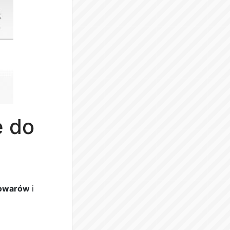
 do
towarów
i